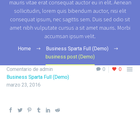
mauris vitae erat consequat auctor eu in elit. Aenean
sollicitudin, lorem quis bibendum auctor, nisi elit
consequat ipsum, nec sagittis sem. Duis sed odio sit
amet nibh vulputate cursus a sit amet mauris. Morbi
accumsan ipsum velit.
Home
Business Sparta Full (Demo)
business post (Demo)

Comentario de admin
0
0
Business Sparta Full (Demo)
marzo 23, 2016