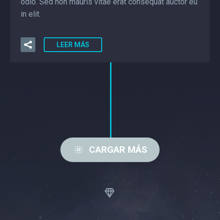
odio. Sed non mauris vitae erat consequat auctor eu
in elit.
LEER MÁS

CARGAR MÁS

