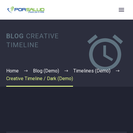


BLOG
CREATIVE
TIMELINE
Home
Blog (Demo)
Timelines (Demo)
Creative Timeline / Dark (Demo)