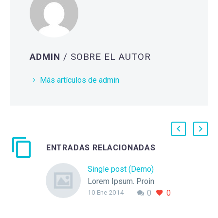
ADMIN
/ SOBRE EL AUTOR
Más artículos de admin
ENTRADAS RELACIONADAS
Single post (Demo)
Lorem Ipsum. Proin
10 Ene 2014
0
0
gravida nibh vel velit
auctor aliquet. Aenean
sollicitudin, lorem quis