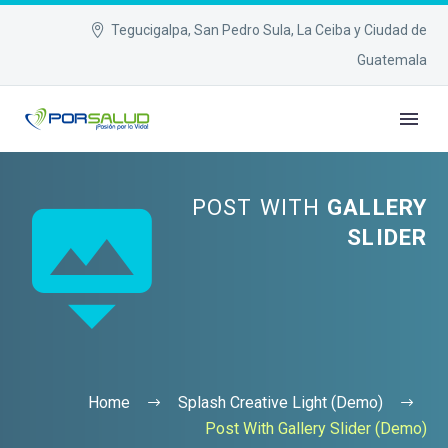
Tegucigalpa, San Pedro Sula, La Ceiba y Ciudad de
Guatemala


POST WITH
GALLERY
SLIDER
Home
Splash Creative Light (Demo)
Post With Gallery Slider (Demo)