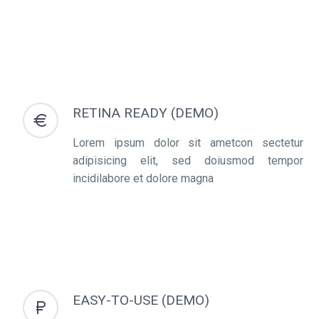
RETINA READY (DEMO)


Lorem ipsum dolor sit ametcon sectetur
adipisicing elit, sed doiusmod tempor
incidilabore et dolore magna
EASY-TO-USE (DEMO)

