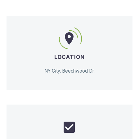


LOCATION
NY City, Beechwood Dr.

