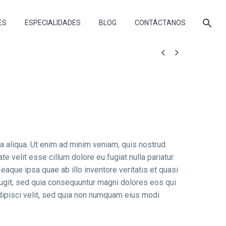
ES
ESPECIALIDADES
BLOG
CONTÁCTANOS


a aliqua. Ut enim ad minim veniam, quis nostrud
e velit esse cillum dolore eu fugiat nulla pariatur.
aque ipsa quae ab illo inventore veritatis et quasi
fugit, sed quia consequuntur magni dolores eos qui
dipisci velit, sed quia non numquam eius modi