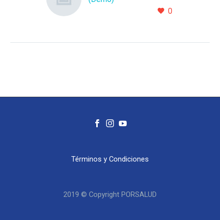
0
Lorem Ipsum. Proin
gravida nibh vel velit
auctor aliquet. Aenean
sollicitudin, lorem quis
bibendum auctor, nisi elit
consequat ipsum, nec
sagittis sem nibh id elit.
Términos y Condiciones
2019 © Copyright PORSALUD