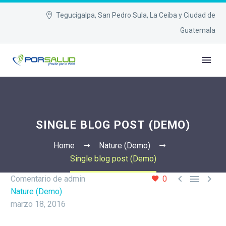
Tegucigalpa, San Pedro Sula, La Ceiba y Ciudad de
Guatemala
SINGLE BLOG POST (DEMO)
Home
Nature (Demo)
Single blog post (Demo)



Comentario de admin
0
Nature (Demo)
marzo 18, 2016