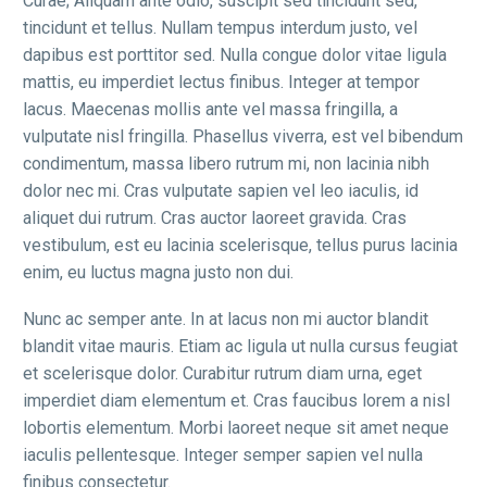
Curae; Aliquam ante odio, suscipit sed tincidunt sed,
tincidunt et tellus. Nullam tempus interdum justo, vel
dapibus est porttitor sed. Nulla congue dolor vitae ligula
mattis, eu imperdiet lectus finibus. Integer at tempor
lacus. Maecenas mollis ante vel massa fringilla, a
vulputate nisl fringilla. Phasellus viverra, est vel bibendum
condimentum, massa libero rutrum mi, non lacinia nibh
dolor nec mi. Cras vulputate sapien vel leo iaculis, id
aliquet dui rutrum. Cras auctor laoreet gravida. Cras
vestibulum, est eu lacinia scelerisque, tellus purus lacinia
enim, eu luctus magna justo non dui.
Nunc ac semper ante. In at lacus non mi auctor blandit
blandit vitae mauris. Etiam ac ligula ut nulla cursus feugiat
et scelerisque dolor. Curabitur rutrum diam urna, eget
imperdiet diam elementum et. Cras faucibus lorem a nisl
lobortis elementum. Morbi laoreet neque sit amet neque
iaculis pellentesque. Integer semper sapien vel nulla
finibus consectetur.